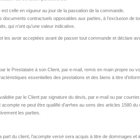
st celle en vigueur au jour de la passation de la commande.
documents contractuels opposables aux parties, à l’exclusion de to
ts, qui n’ont qu’une valeur indicative.
et les avoir acceptées avant de passer tout commande et déclare avoi
r le Prestataire à son Client, par e-mail, remis en main propre ou voi
téristiques essentielles des prestations et des biens à titre d’informa
validée par le Client par signature du devis, par e-mail ou par cour
acompte ne peut être qualifié d’arrhes au sens des articles 1580 du c
vement les parties.
a part du client, l’acompte versé sera acquis à titre de dommages et in