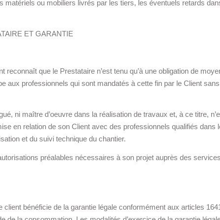
 matériels ou mobiliers livrés par les tiers, les éventuels retards dans
ATAIRE ET GARANTIE
nt reconnaît que le Prestataire n’est tenu qu’à une obligation de moye
 aux professionnels qui sont mandatés à cette fin par le Client sans 
ué, ni maître d’oeuvre dans la réalisation de travaux et, à ce titre, n
mise en relation de son Client avec des professionnels qualifiés dans 
ation et du suivi technique du chantier.
s autorisations préalables nécessaires à son projet auprès des service
 client bénéficie de la garantie légale conformément aux articles 1641
de de la consommation. Les modalités d’exercice de la garantie légale