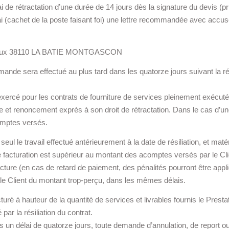
i de rétractation d’une durée de 14 jours dès la signature du devis (p
ai (cachet de la poste faisant foi) une lettre recommandée avec accusé
eux 38110 LA BATIE MONTGASCON
e sera effectué au plus tard dans les quatorze jours suivant la réce
exercé pour les contrats de fourniture de services pleinement exécutés 
et renoncement exprès à son droit de rétractation. Dans le cas d’une
acomptes versés.
e, seul le travail effectué antérieurement à la date de résiliation, et m
e facturation est supérieur au montant des acomptes versés par le Clie
facture (en cas de retard de paiement, des pénalités pourront être app
 le Client du montant trop-perçu, dans les mêmes délais.
cturé à hauteur de la quantité de services et livrables fournis le Pres
ar la résiliation du contrat.
ans un délai de quatorze jours, toute demande d’annulation, de repor