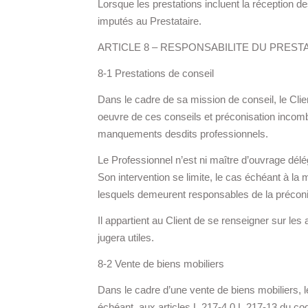
Lorsque les prestations incluent la réception des
imputés au Prestataire.
ARTICLE 8 – RESPONSABILITE DU PREST
8-1 Prestations de conseil
Dans le cadre de sa mission de conseil, le Clie
oeuvre de ces conseils et préconisation incombe
manquements desdits professionnels.
Le Professionnel n’est ni maître d’ouvrage délég
Son intervention se limite, le cas échéant à la 
lesquels demeurent responsables de la préconis
Il appartient au Client de se renseigner sur le
jugera utiles.
8-2 Vente de biens mobiliers
Dans le cadre d’une vente de biens mobiliers, le
échéant, aux articles L.217-4 0 L.217-13 du co