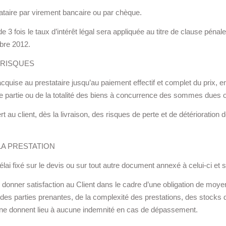
tataire par virement bancaire ou par chèque.
3 fois le taux d’intérêt légal sera appliquée au titre de clause pénale,
bre 2012.
 RISQUES
cquise au prestataire jusqu’au paiement effectif et complet du prix, en
ne partie ou de la totalité des biens à concurrence des sommes dues o
ert au client, dès la livraison, des risques de perte et de détériorat
 LA PRESTATION
élai fixé sur le devis ou sur tout autre document annexé à celui-ci et si
de donner satisfaction au Client dans le cadre d’une obligation de moye
é des parties prenantes, de la complexité des prestations, des stocks 
et ne donnent lieu à aucune indemnité en cas de dépassement.