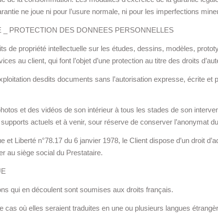
arantie ne joue ni pour l’usure normale, ni pour les imperfections mine
LE _ PROTECTION DES DONNEES PERSONNELLES
its de propriété intellectuelle sur les études, dessins, modèles, protot
ces au client, qui font l’objet d’une protection au titre des droits d’aut
exploitation desdits documents sans l’autorisation expresse, écrite et p
photos et des vidéos de son intérieur à tous les stades de son intervent
s supports actuels et à venir, sour réserve de conserver l’anonymat du
ue et Liberté n°78.17 du 6 janvier 1978, le Client dispose d’un droit d
r au siège social du Prestataire.
UE
s qui en découlent sont soumises aux droits français.
 cas où elles seraient traduites en une ou plusieurs langues étrangères